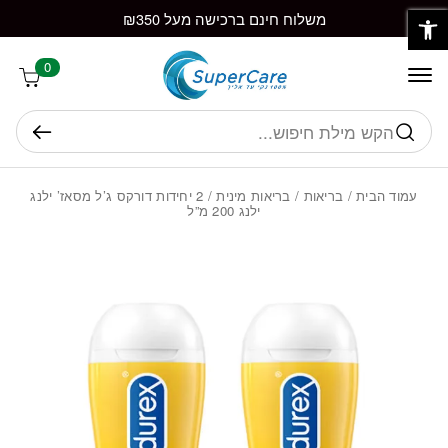
פתח סרגל נגישות
חזרה למעלה
Skip to Conten
משלוח חינם ברכישה מעל ₪350
0
חיפוש
עמוד הבית
/
בריאות
/
בריאות מינית
/ 2 יחידות דורקס ג’ל מסאז’ ילנג
ילנג 200 מ”ל