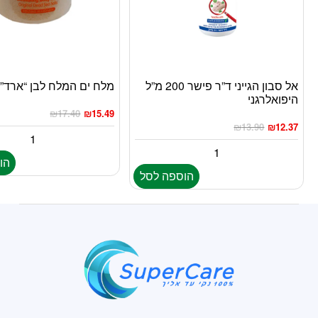
אל סבון הגייני ד”ר פישר 200 מ”ל
מלח ים המלח לבן “ארד” 420ג”ר
היפואלרגני
₪
17.40
₪
15.49
₪
13.90
₪
12.37
הו
הוספה לסל