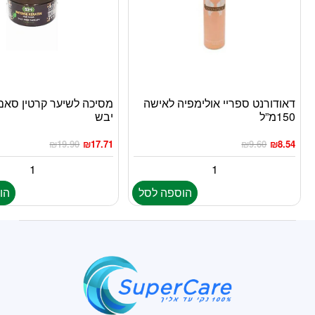
דאודורנט ספריי אולימפיה לאישה
מסיכה לשיער קרטין סאם
150מ”ל
יבש
₪
19.90
₪
17.71
₪
9.60
₪
8.54
הוספה לסל
הו