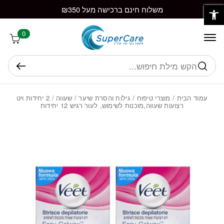
פתח סרגל נגישות
חזרה למעלה
Skip to Conten
משלוח חינם ברכישה מעל ₪350
0
חיפוש
עמוד הבית
/
מוצרי טיפוח
/
גילוח והסרת שיער
/
שעווה
/ 2 יחידות ויט
רצועות שעווה,מוכנות לשימוש, לעור רגיש 12 יחידות