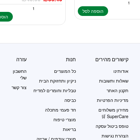
הוספה לסל
הוספ
קישורים מהירים
חנות
עזרה
אודותינו
כל המוצרים
החשבון
שלי
שאלות ותשובות
ניקיון ותחזוקת הבית
צור קשר
תקנון האתר
טבליות וחומרים למדיח
מדיניות הפרטיות
כביסה
מחירון משלוחים
חד פעמי מתכלה
SuperCare 🛒
מוצרי טיפוח
טופס ביטול עסקה
בריאות
הצהרת נגישות
מוצרי עודפים / אריזה