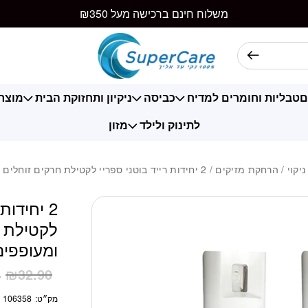
משלוח חינם ברכישה מעל ₪350
ם
טבליות וחומרים למדיח
כביסה
ניקיון ותחזוקת הבית
מוצרי
לתינוק ולילד
מזון
ניקוי
/
הרחקת מזיקים
/ 2 יחידות רייד בוטני ספריי לקטילת חרקים זוחלים ומעופפים 300 מ”ל
2 יחידות
לקטילת ח
ומעופפים 300 מ
8
₪
32.90
מק״ט:
106358