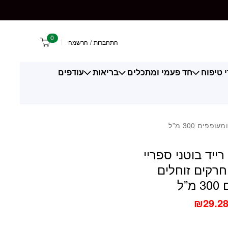
0
התחברות
/
הרשמה
 טיפוח
חד פעמי ומתכלים
בריאות
עודפים
 רייד בוטני ספריי
רקים זוחלים
”ל
₪
29.2