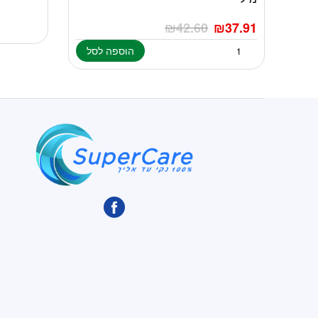
₪
42.60
₪
37.91
הוספה לסל