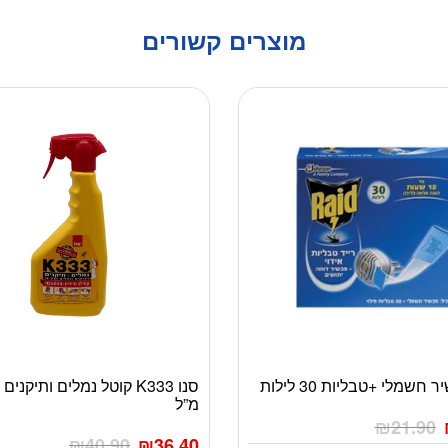
מוצרים קשורים
 חשמלי +טבליות 30 לילות
מ”ל
₪
21.90
₪
40.90
₪
36.40