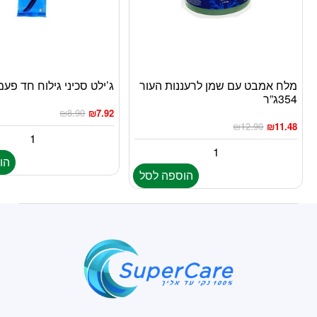
מלח אמבט עם שמן לרעננות העור
ג’ילט סכיני גילוח חד פעמי 5י
354ג”ר
₪
8.90
₪
7.92
₪
12.90
₪
11.48
הו
הוספה לסל