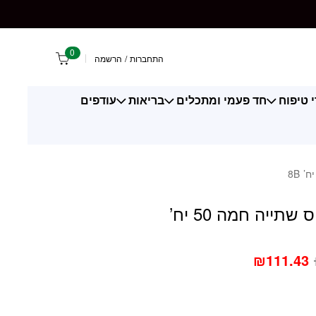
0
התחברות
/
הרשמה
 טיפוח
חד פעמי ומתכלים
בריאות
עודפים
20 יח’ כוס שתייה חמה 50 יח’
₪
111.43