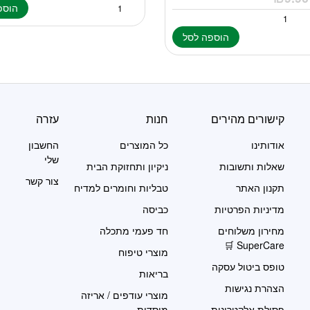
הוספ
הוספה לסל
קישורים מהירים
חנות
עזרה
אודותינו
כל המוצרים
החשבון
שלי
שאלות ותשובות
ניקיון ותחזוקת הבית
צור קשר
תקנון האתר
טבליות וחומרים למדיח
מדיניות הפרטיות
כביסה
מחירון משלוחים
חד פעמי מתכלה
SuperCare 🛒
מוצרי טיפוח
טופס ביטול עסקה
בריאות
הצהרת נגישות
מוצרי עודפים / אריזה
פסולת אלקטרונית
מוסדית