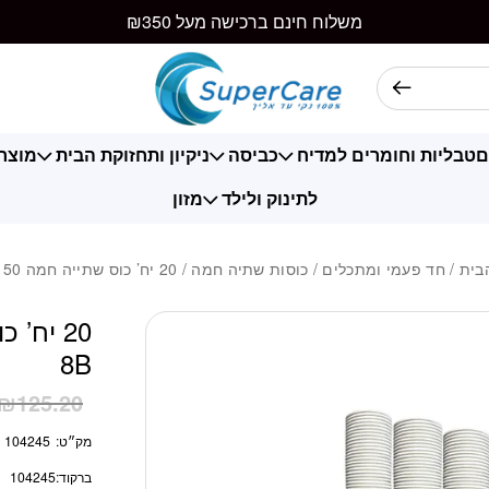
כמות 20 יח' כוס שתייה חמה 50 יח' 8B
משלוח חינם ברכישה מעל ₪350
ם
טבליות וחומרים למדיח
כביסה
ניקיון ותחזוקת הבית
מוצרי
לתינוק ולילד
מזון
בית
/
חד פעמי ומתכלים
/
כוסות שתיה חמה
/ 20 יח’ כוס שתייה חמה 50 יח’ 8B
8B
₪
125.20
מק״ט:
104245
ברקוד:
104245