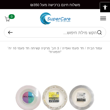
פתח סרגל נגישות
חזרה למעלה
Skip to Conten
משלוח חינם ברכישה מעל ₪350
0
חיפוש
עמוד הבית
/
חד פעמי ואפייה
/ 3 חב’ מרקיה קשיחה חד פעמי 10 יח’
*תפזורת*