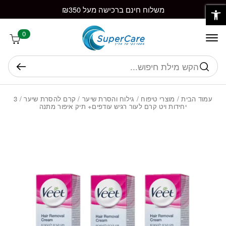
פתח סרגל נגישות
חזרה למעלה
Skip to Conten
משלוח חינם ברכישה מעל ₪350
0
חיפוש
עמוד הבית
/
מוצרי טיפוח
/
גילוח והסרת שיער
/
קרם להסרת שיער
/ 3
יחידות ויט קרם לעור רגיש עודפים+ תיק איפור מתנה