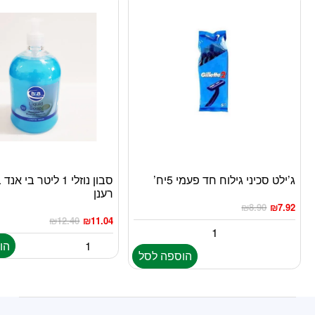
ג’ילט סכיני גילוח חד פעמי 5יח’
סבון נוזלי 1 ליטר בי 
רענן
₪
8.90
₪
7.92
₪
12.40
₪
11.04
הו
הוספה לסל