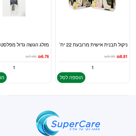
ניקול תבנית אישית מרובעת 22 יח’
מזלג הגשה גדול מפלסטי
₪
7.60
₪
6.76
₪
9.90
₪
8.81
הוספה לסל
הו