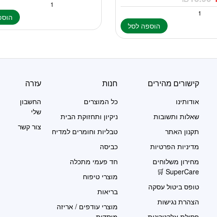
הוספ
הוספה לסל
קישורים מהירים
חנות
עזרה
אודותינו
כל המוצרים
החשבון
שלי
שאלות ותשובות
ניקיון ותחזוקת הבית
צור קשר
תקנון האתר
טבליות וחומרים למדיח
מדיניות הפרטיות
כביסה
מחירון משלוחים
חד פעמי מתכלה
SuperCare 🛒
מוצרי טיפוח
טופס ביטול עסקה
בריאות
הצהרת נגישות
מוצרי עודפים / אריזה
פסולת אלקטרונית
מוסדית