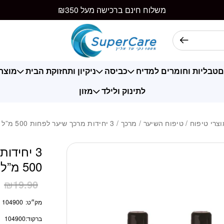
כמות 3 יחידות מרכך שיער לפחות 500 מ"ל אריזה מוסדית
משלוח חינם ברכישה מעל ₪350
ם
טבליות וחומרים למדיח
כביסה
ניקיון ותחזוקת הבית
מוצרי
לתינוק ולילד
מזון
צרי טיפוח
/
טיפוח השיער
/
מרכך
/ 3 יחידות מרכך שיער לפחות 500 מ”ל אריזה מוסדית
3 יחידו
500 מ”ל אריזה מוסדית
1
₪
19.90
מק״ט:
104900
ברקוד:
104900