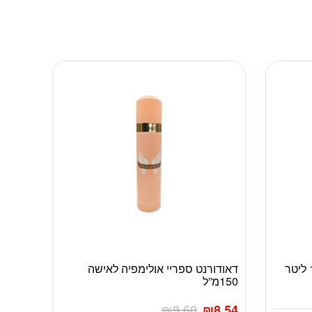
דאודורנט ספריי אולימפיה לאישה
150מ”ל
₪
9.60
₪
8.54