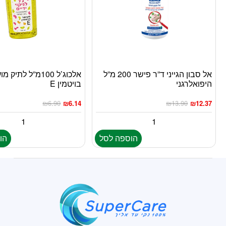
אל סבון הגייני ד”ר פישר 200 מ”ל
אלכוג’ל 100מ”ל לתיק
היפואלרגני
בויטמין E
₪
6.90
₪
6.14
₪
13.90
₪
12.37
הוספה לסל
הו