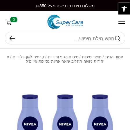
פתח סרגל נגישות
חזרה למעלה
Skip to Conten
משלוח חינם ברכישה מעל ₪350
0
חיפוש
עמוד הבית
/
מוצרי טיפוח
/
טיפוח הגוף והידיים
/
קרמים לגוף ולידיים
/ 3
יחידות ניוואה תחליב שיאה אריזת נסיעות 75 מ”ל