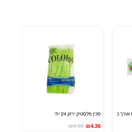
וסדי רוחב 45 ס”מ אורך כ
סכין פלסטיק ירוק 24 יח’
₪
4.90
₪
4.36