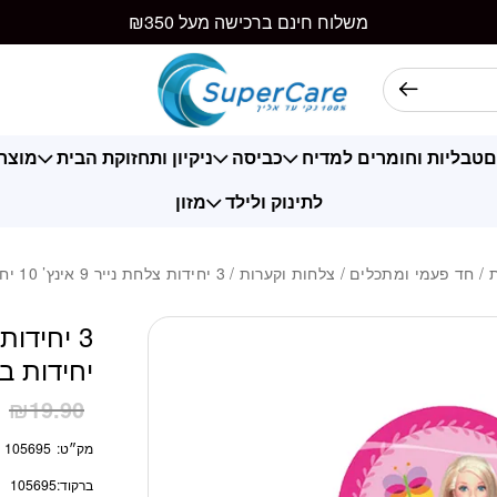
כמות 3 יחידות צלחת נייר 9 אינץ' 10 יחידות ברבי
משלוח חינם ברכישה מעל ₪350
ם
טבליות וחומרים למדיח
כביסה
ניקיון ותחזוקת הבית
מוצרי
לתינוק ולילד
מזון
/
חד פעמי ומתכלים
/
צלחות וקערות
/ 3 יחידות צלחת נייר 9 אינץ’ 10 יחידות ברבי
יחידות ב
1
₪
19.90
מק״ט:
105695
ברקוד:
105695