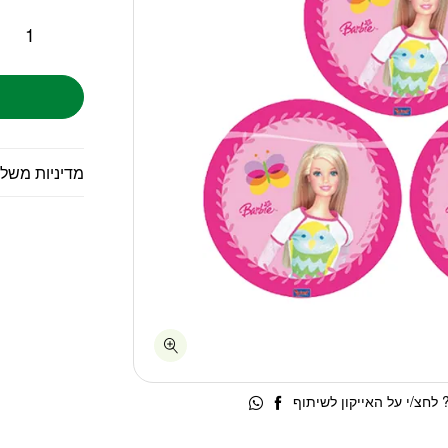
מדיניות משל
לחצ/י על האייקון לשיתוף