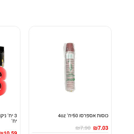
כוסות אספרסו 50יח’ 4oz
יח’
₪
7.90
₪
7.03
₪
10.59