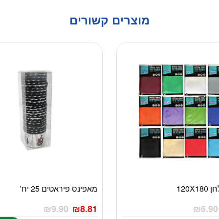
מוצרים קשורים
120X
מאפינס פיראטים 25 יח’
₪
9.90
₪
8.81
₪
6.90