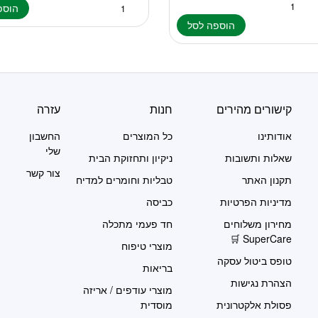
הוספ
הוספה לסל
קישורים מהירים
חנות
עזרה
אודותינו
כל המוצרים
החשבון
שלי
שאלות ותשובות
ניקיון ותחזוקת הבית
צור קשר
תקנון האתר
טבליות וחומרים למדיח
מדיניות הפרטיות
כביסה
מחירון משלוחים
חד פעמי מתכלה
SuperCare 🛒
מוצרי טיפוח
טופס ביטול עסקה
בריאות
הצהרת נגישות
מוצרי עודפים / אריזה
פסולת אלקטרונית
מוסדית