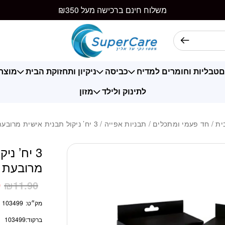
כמות 3 יח' ניקול תבנית אישית מרובעת 22 יח'
משלוח חינם ברכישה מעל ₪350
ם
טבליות וחומרים למדיח
כביסה
ניקיון ותחזוקת הבית
מוצרי
לתינוק ולילד
מזון
ית
/
חד פעמי ומתכלים
/
תבניות אפייה
/ 3 יח’ ניקול תבנית אישית מרובעת 22 יח’
3 יח’ ני
מרובעת 22 יח’
9
₪
11.90
מק״ט:
103499
ברקוד:
103499