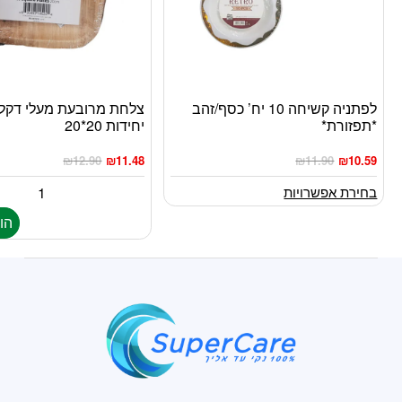
לפתניה קשיחה 10 יח’ כסף/זהב
למוצר
*תפזורת*
יחידות 20*20
זה
יש
₪
12.90
₪
11.48
₪
11.90
₪
10.59
מספר
סוגים.
בחירת אפשרויות
ניתן
הו
לבחור
את
האפשרויות
בעמוד
המוצר