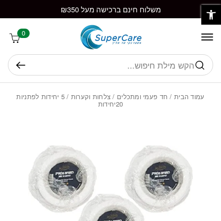
פתח סרגל נגישות
חזרה למעלה
Skip to Conten
משלוח חינם ברכישה מעל ₪350
0
חיפוש
עמוד הבית
/
חד פעמי ומתכלים
/
צלחות וקערות
/ 5 יחידות לפתניות
20יחידות