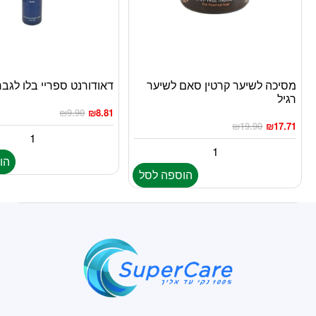
מסיכה לשיער קרטין סאם לשיער
דאודורנט ספריי בלו לגבר 150מ”
רגיל
₪
9.90
₪
8.81
₪
19.90
₪
17.71
הו
הוספה לסל