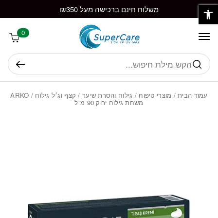
פתח סרגל נגישות
חזרה למעלה
Skip to Conten
משלוח חינם ברכישה מעל ₪350
0
חיפוש
עמוד הבית
/
מוצרי טיפוח
/
גילוח והסרת שיער
/
קצף וג׳ל גילוח
/ ARKO
משחת גילוח ירוק 90 מ”ל