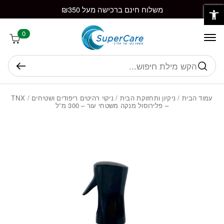
פתח סרגל נגישות
חזרה למעלה
Skip to Conten
משלוח חינם ברכישה מעל ₪350
0
חיפוש
עמוד הבית
/
ניקיון ותחזוקת הבית
/
ניקוי רהיטים ריפודים ושטיחים
/ TNX
– פלירוסול מנקה משטחי עור – 300 מ”ל