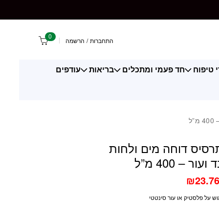
0
התחברות
/
הרשמה
 טיפוח
חד פעמי ומתכלים
בריאות
עודפים
– תרסיס דוחה מים ולחות
ור – 400 מ”ל
₪
23.7
ש על פלסטיק או עור סינטטי