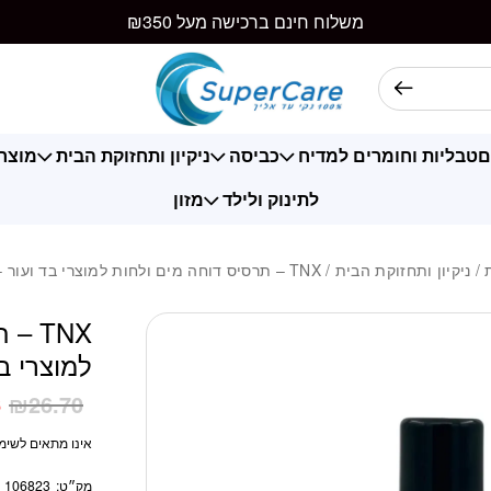
כמות TNX - תרסיס דוחה מים ולחות למוצרי בד ועור - 400 מ"ל
משלוח חינם ברכישה מעל ₪350
ם
טבליות וחומרים למדיח
כביסה
ניקיון ותחזוקת הבית
מוצרי
לתינוק ולילד
מזון
/
ניקיון ותחזוקת הבית
/ TNX – תרסיס דוחה מים ולחות למוצרי בד ועור – 400 מ”ל
TNX 
למוצרי בד וע
6
₪
26.70
אינו מתאים לשימו
מק״ט:
106823