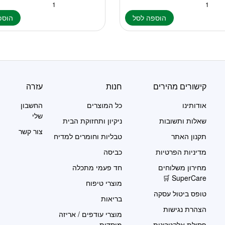
הוספה לסל
הוספ
קישורים מהירים
חנות
עזרה
אודותינו
כל המוצרים
החשבון
שלי
שאלות ותשובות
ניקיון ותחזוקת הבית
צור קשר
תקנון האתר
טבליות וחומרים למדיח
מדיניות הפרטיות
כביסה
מחירון משלוחים
חד פעמי מתכלה
SuperCare 🛒
מוצרי טיפוח
טופס ביטול עסקה
בריאות
הצהרת נגישות
מוצרי עודפים / אריזה
פסולת אלקטרונית
מוסדית